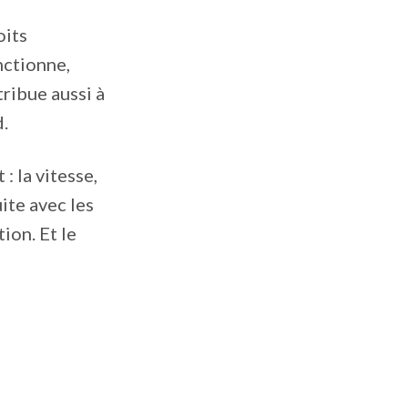
oits
nctionne,
tribue aussi à
d.
: la vitesse,
ite avec les
tion. Et le