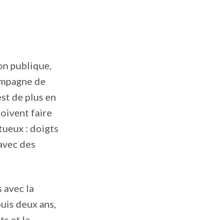
on publique,
ampagne de
est de plus en
doivent faire
tueux : doigts
 avec des
 avec la
uis deux ans,
ts et la