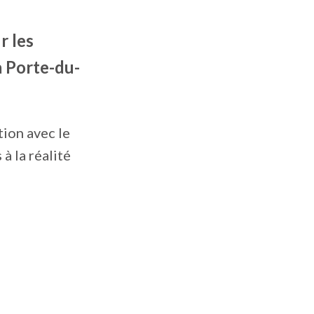
r les
la Porte-du-
tion avec le
à la réalité