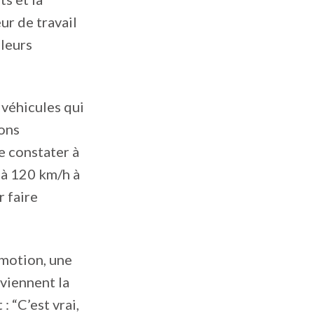
ur de travail
lleurs
 véhicules qui
ions
de constater à
 à 120 km/h à
r faire
émotion, une
ouviennent la
: “C’est vrai,