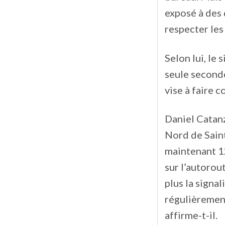
exposé à des d
respecter les 
Selon lui, le
seule seconde
vise à faire 
Daniel Catanz
Nord de Saint
maintenant 12
sur l’autorout
plus la signal
régulièrement
affirme-t-il.