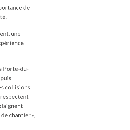
importance de
té.
vent, une
expérience
s Porte-du-
epuis
s collisions
e respectent
 plaignent
de chantier »,