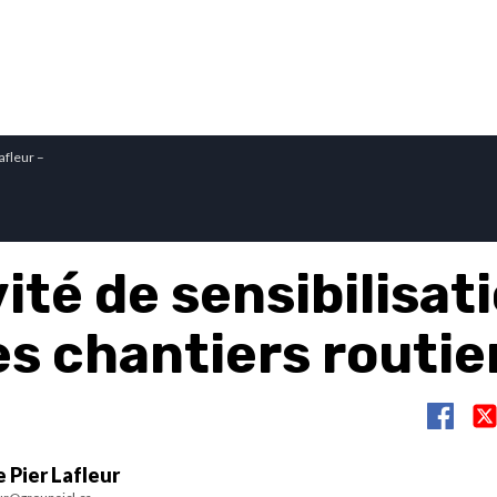
afleur –
ité de sensibilisat
es chantiers routie
 Pier Lafleur