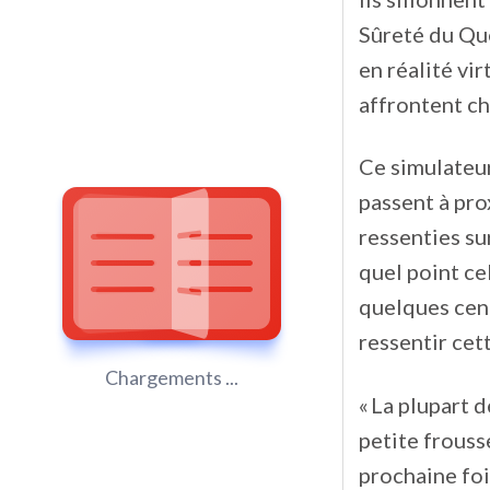
Sûreté du Qué
en réalité vir
affrontent ch
Ce simulateur
passent à pro
ressenties su
quel point ce
quelques cent
ressentir cett
Chargements ...
« La plupart 
petite frousse
prochaine fois