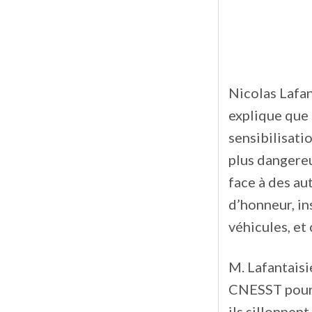
Nicolas Lafan
explique que
sensibilisatio
plus dangereux
face à des au
d’honneur, ins
véhicules, et 
M. Lafantaisi
CNESST pour 
ils sillonnent