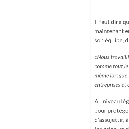
Il faut dire q
maintenant en
son équipe, di
«
Nous travaill
comme tout le m
même lorsque j
entreprises et
Au niveau lég
pour protéger 
d’assujettir, 
les briseurs