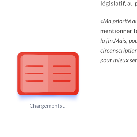
législatif, a
«
Ma priorité a
mentionner l
la fin.
Mais, pou
circonscription 
pour mieux ser
Chargements ...