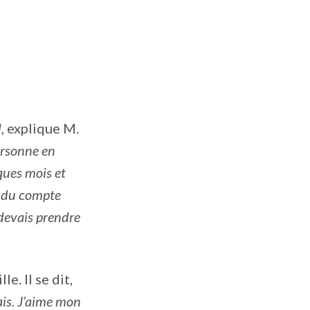
l
, explique M.
personne en
ques mois et
endu compte
e devais prendre
e. Il se dit,
ais. J’aime mon