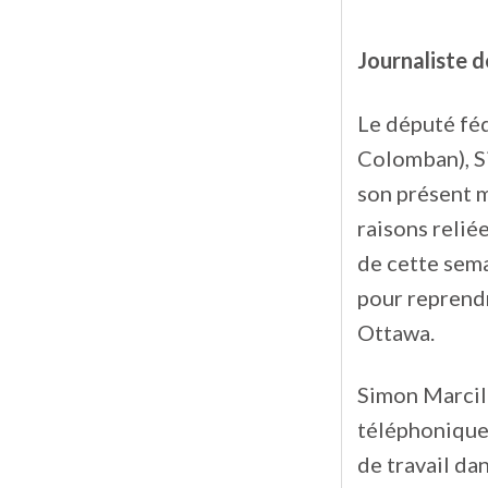
Journaliste de
Le député féd
Colomban), Si
son présent m
raisons relié
de cette sema
pour reprendr
Ottawa.
Simon Marcil 
téléphonique,
de travail da