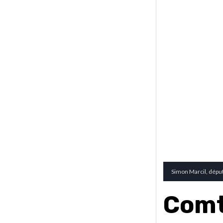
Simon Marcil, déput
Comt