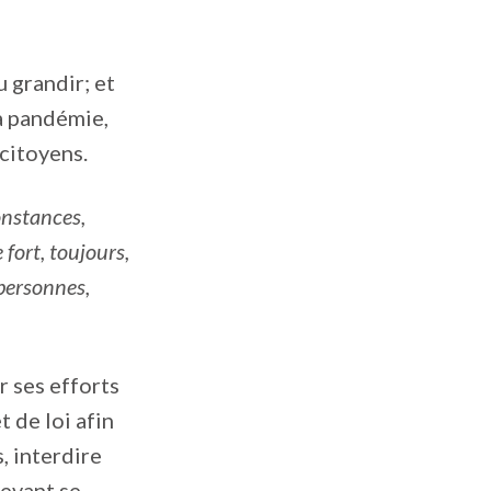
u grandir; et
la pandémie,
 citoyens.
onstances,
 fort, toujours,
personnes,
r ses efforts
t de loi afin
s, interdire
evant se