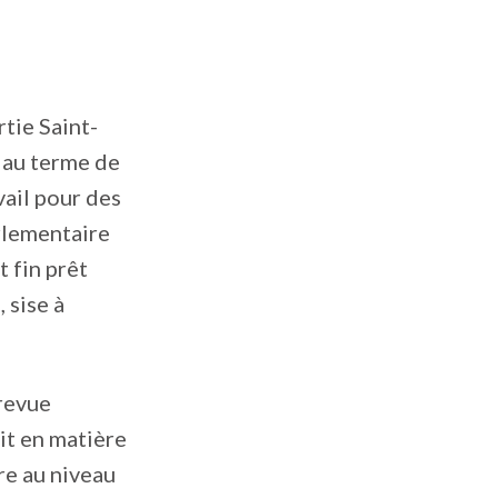
rtie Saint-
 au terme de
vail pour des
arlementaire
t fin prêt
 sise à
trevue
it en matière
re au niveau