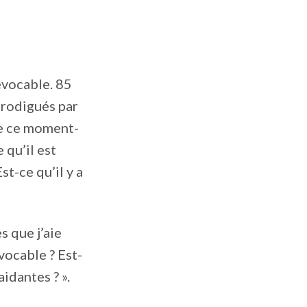
révocable. 85
prodigués par
de ce moment-
e qu’il est
st-ce qu’il y a
s que j’aie
vocable ? Est-
idantes ? ».