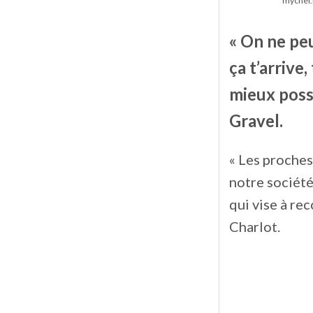
mychel.
« On ne peu
ça t’arrive,
mieux possi
Gravel.
« Les proches
notre société
qui vise à re
Charlot.