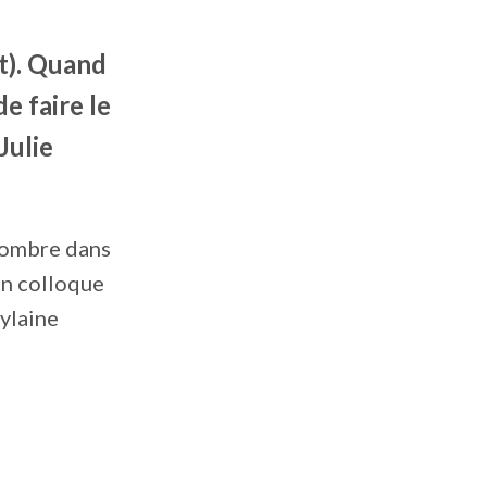
t). Quand
de faire le
Julie
l’ombre dans
 un colloque
uylaine