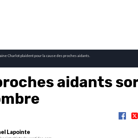
laine Charlot plaident pour la cause des proches aidants.
proches aidants so
’ombre
el Lapointe