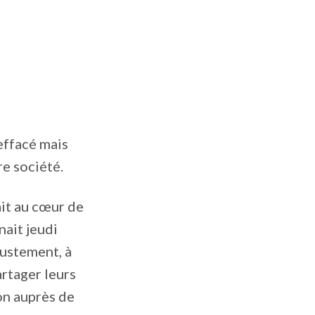
 effacé mais
e société.
it au cœur de
nait jeudi
justement, à
rtager leurs
on auprès de