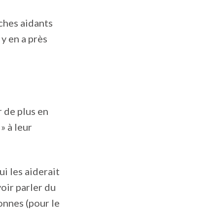
oches aidants
 y en a près
r de plus en
» à leur
ui les aiderait
voir parler du
onnes (pour le