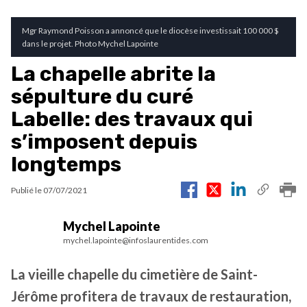
Mgr Raymond Poisson a annoncé que le diocèse investissait 100 000 $
dans le projet. Photo Mychel Lapointe
La chapelle abrite la
sépulture du curé
Labelle: des travaux qui
s’imposent depuis
longtemps
Publié le
07/07/2021
Mychel Lapointe
mychel.lapointe@infoslaurentides.com
La vieille chapelle du cimetière de Saint-
Jérôme profitera de travaux de restauration,