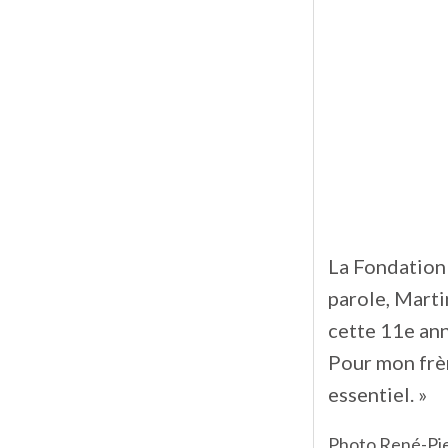
La Fondation 
parole, Marti
cette 11e ann
Pour mon frèr
essentiel. »
Photo René-Pie