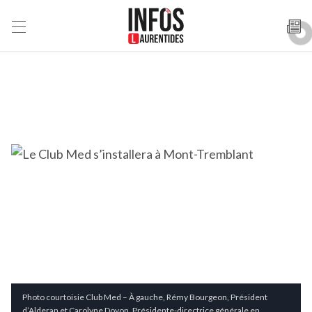
Photo courtoisie Club Med – À gauche, Rémy Bourgeon, Président
d’Alderan et Carolyne Doyon, Présidente-directrice générale en