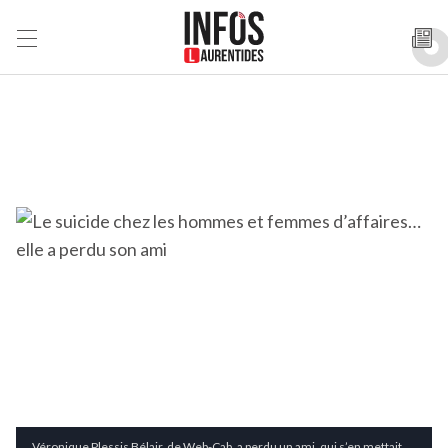
Véronique Plessis Bélair, de Web-Cab, a perdu un ami, qui s’en mettait