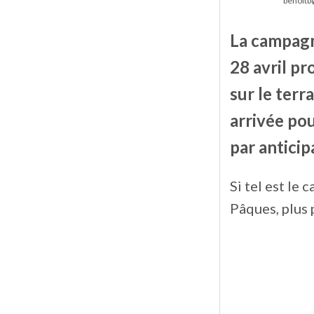
benoitb
La campagn
28 avril pr
sur le terra
arrivée pou
par anticip
Si tel est le
Pâques, plus 