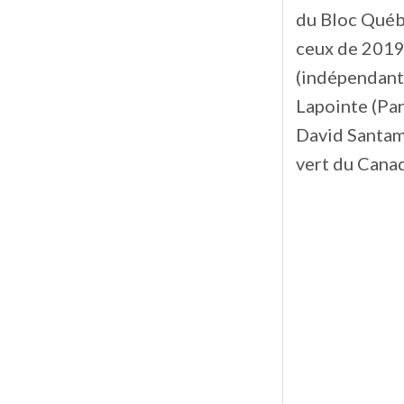
du Bloc Québé
ceux de 2019 
(indépendant
Lapointe (Par
David Santama
vert du Canad