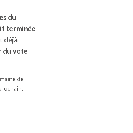
es du
ait terminée
t déjà
r du vote
semaine de
prochain.