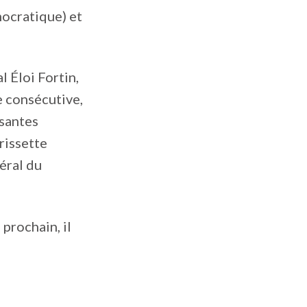
ocratique) et
 Éloi Fortin,
e consécutive,
osantes
rissette
éral du
prochain, il