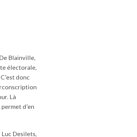
De Blainville,
te électorale,
 C’est donc
irconscription
our. Là
a permet d’en
 Luc Desilets,