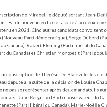
nscription de Mirabel, le député sortant Jean-Den
s, est de nouveau en lice et aspire à un deuxième
btenu en 2021. Cinq autres candidats convoitent ce
n (Nouveau Parti démocratique), Serge Dubord (Pa
du Canada), Robert Fleming (Parti libéral du Cana
ert du Canada) et Christian Montpetit (Parti popul
 circonscription de Thérèse-De Blainville, les élec
eau député à la suite de la décision de Louise Chab
 ne pas se représenter après deux mandats. Ils aur
ndidats : Julie Bergeron (Parti conservateur du Ca
enette (Parti libéral du Canada), Marie-Noëlle Cl