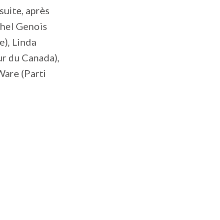
suite, après
ichel Genois
), Linda
ur du Canada),
Ware (Parti