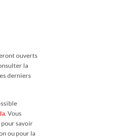
seront ouverts
onsulter la
des derniers
ossible
da
. Vous
 pour savoir
ion ou pour la