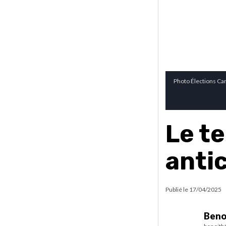
Photo Élections Can
Le t
anti
Publié le
17/04/2025
Beno