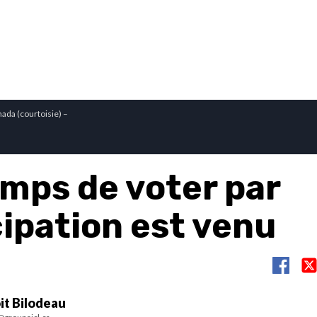
ada (courtoisie) –
emps de voter par
cipation est venu
it Bilodeau