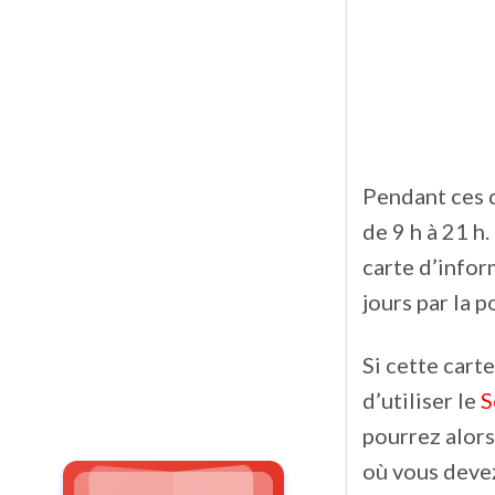
Pendant ces q
de 9 h à 21 h.
carte d’infor
jours par la p
Si cette cart
d’utiliser le
S
pourrez alors
où vous devez