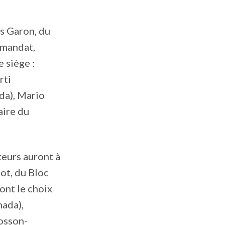
is Garon, du
 mandat,
 siège :
rti
da), Mario
aire du
teurs auront à
ot, du Bloc
ont le choix
nada),
osson-