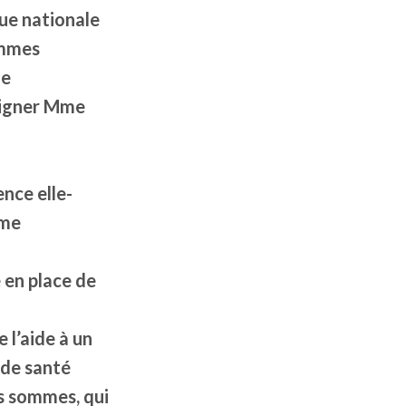
que nationale
ommes
le
ligner Mme
ence elle-
mme
e en place de
e l’aide à un
 de santé
es sommes, qui