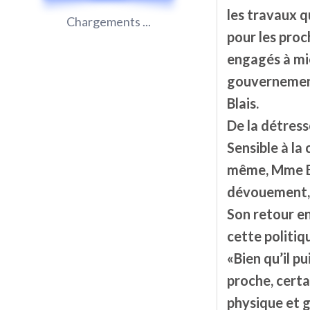
les travaux q
Chargements ...
pour les pro
engagés à mie
gouvernement
Blais.
De la détress
Sensible à la
même, Mme Bl
dévouement, q
Son retour en
cette politiq
«Bien qu’il pu
proche, certa
physique et g