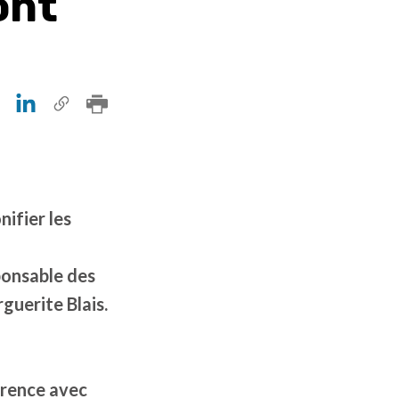
ont
ifier les
sponsable des
guerite Blais.
érence avec