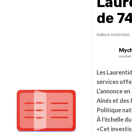
Laur
de 7
Publié le
13/02/2020
Mych
mychel.
Les Laurenti
services offe
L’annonce en 
Aînés et des 
Politique nat
À l’échelle d
«Cet investi