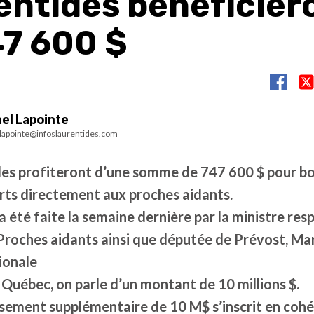
entides bénéficier
47 600 $
el Lapointe
lapointe@infoslaurentides.com
des profiteront d’une somme de 747 600 $ pour bon
rts directement aux proches aidants.
a été faite la semaine dernière par la ministre re
Proches aidants ainsi que députée de Prévost, Mar
ionale
u Québec, on parle d’un montant de 10 millions $.
ssement supplémentaire de 10 M$ s’inscrit en coh