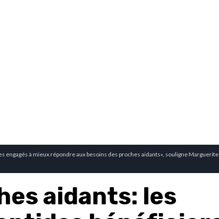
engagés à mieux répondre aux besoins des proches aidants», souligne Marguerite 
hes aidants: les