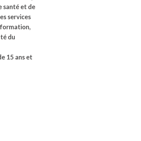
e santé et de
es services
nformation,
ôté du
de 15 ans et