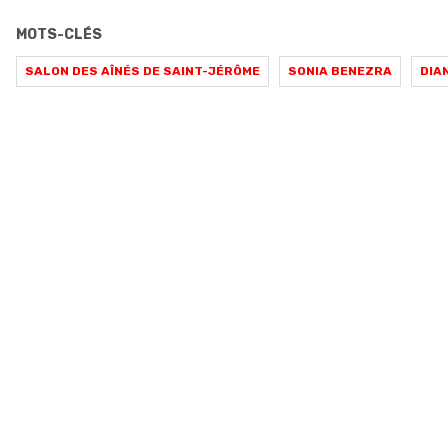
MOTS-CLÉS
SALON DES AÎNÉS DE SAINT-JÉRÔME
SONIA BENEZRA
DIA