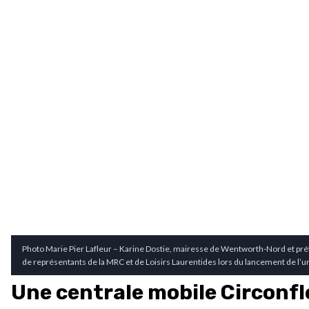
Photo Marie Pier Lafleur – Karine Dostie, mairesse de Wentworth-Nord et préf
de représentants de la MRC et de Loisirs Laurentides lors du lancement de l’u
Une centrale mobile Circonfl