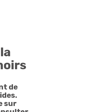
la
noirs
nt de
ides.
e sur
onsulter