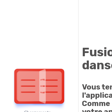
Fusio
dans
Vous ten
l'applic
Comme l'
votre ap