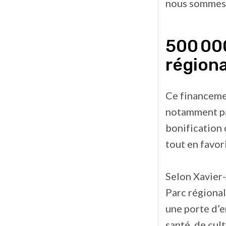
nous sommes.
500 00
régiona
Ce financemen
notamment par
bonification d
tout en favor
Selon Xavier-
Parc régional
une porte d’e
santé, de cult