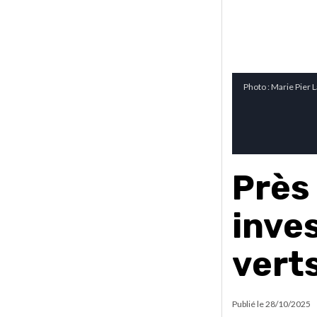
Photo : Marie Pier L
Près 
inves
verts
Publié le
28/10/2025