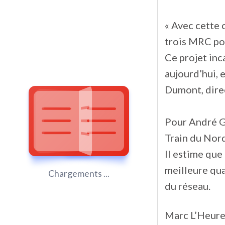
« Avec cette 
trois MRC pou
Ce projet inc
aujourd’hui,
Dumont, direc
Pour André Ge
Train du Nor
Il estime que
meilleure qua
Chargements ...
du réseau.
Marc L’Heureu