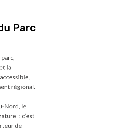
du Parc
 parc,
et la
 accessible,
ent régional.
u-Nord, le
aturel : c’est
orteur de