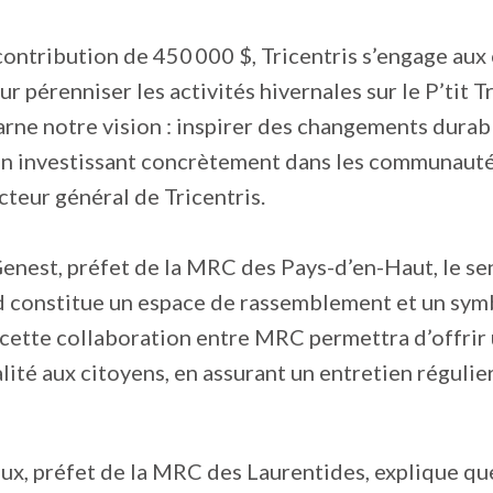
contribution de 450 000 $, Tricentris s’engage aux
r pérenniser les activités hivernales sur le P’tit T
arne notre vision : inspirer des changements durab
 en investissant concrètement dans les communauté
teur général de Tricentris.
nest, préfet de la MRC des Pays-d’en-Haut, le sen
d constitue un espace de rassemblement et un symb
 cette collaboration entre MRC permettra d’offrir 
lité aux citoyens, en assurant un entretien régulie
x, préfet de la MRC des Laurentides, explique qu