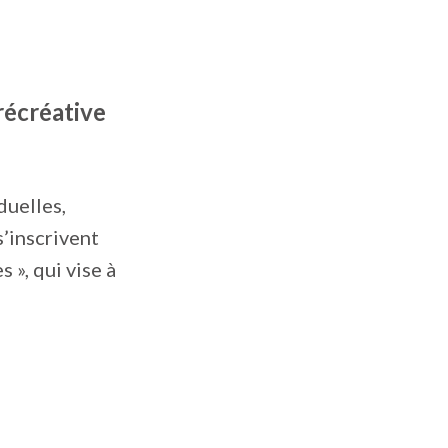
récréative
duelles,
s’inscrivent
», qui vise à