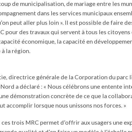
oup de municipalisation, de mariage entre les muni
compagnement dans les services municipaux ensemble
’on peut aller plus loin ». Il est possible de faire d
 pour des travaux qui servent à tous les citoyens 
capacité économique, la capacité en développemen
à la région.
ie, directrice générale de la Corporation du parc l
u Nord a déclaré : « Nous célébrons une entente in
une démonstration concrète de ce que la collabor
t accomplir lorsque nous unissons nos forces. »
 ces trois MRC permet d’offrir aux usagers une ex
grande qualité et d’en faire un modèle à l’échelle p