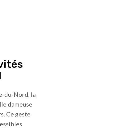
vités
d
e-du-Nord, la
lle dameuse
s. Ce geste
cessibles