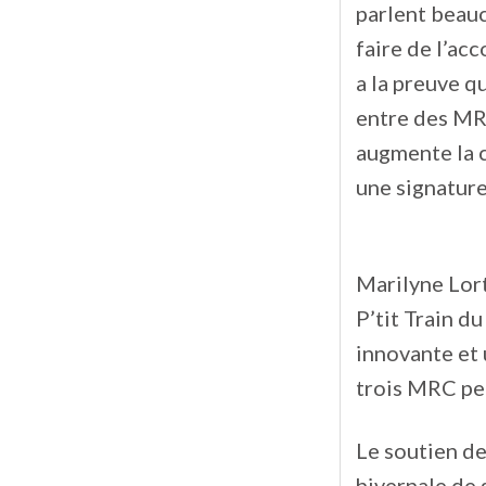
parlent beauc
faire de l’ac
a la preuve qu
entre des MRC
augmente la 
une signature 
Marilyne Lort
P’tit Train d
innovante et 
trois MRC peu
Le soutien de
hivernale de 