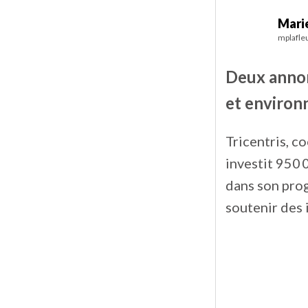
Marie
mplafle
Deux annon
et environ
Tricentris, c
investit 950 
dans son prog
soutenir des 