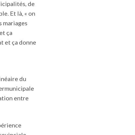
cipalités, de
. Et là, « on
es mariages
et ça
t et ça donne
inéaire du
termunicipale
ation entre
périence
rovinciale.