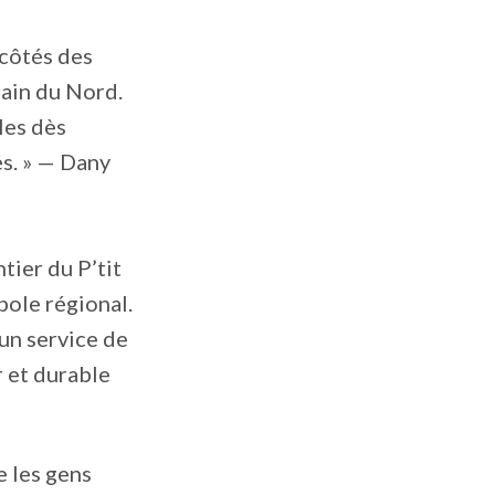
 côtés des
rain du Nord.
les dès
s. » — Dany
tier du P’tit
ole régional.
un service de
r et durable
e les gens