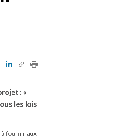
ojet : «
us les lois
 à fournir aux