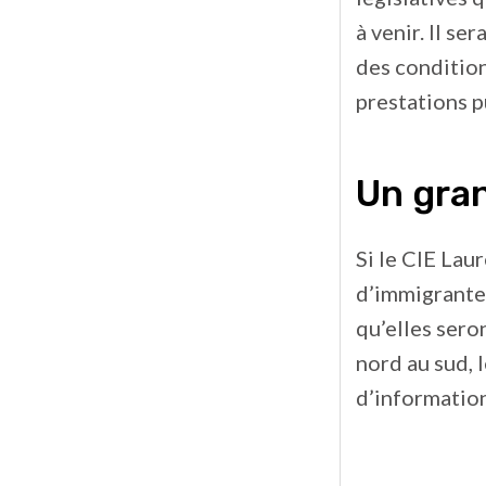
à venir. Il se
des conditions
prestations p
Un gran
Si le CIE Lau
d’immigrantes
qu’elles sero
nord au sud, 
d’information