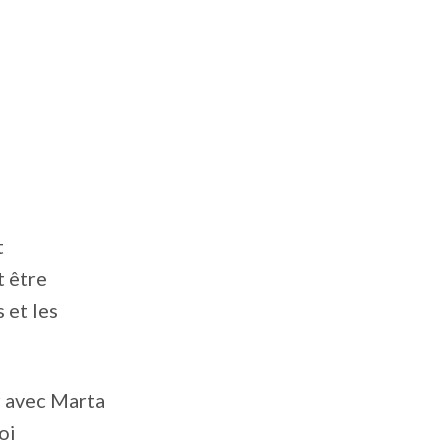
t
t être
 et les
r avec Marta
oi