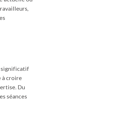
travailleurs,
des
significatif
 à croire
ertise. Du
res séances