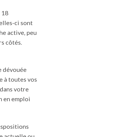
e 18
lles-ci sont
he active, peu
rs côtés.
te dévouée
 à toutes vos
 dans votre
on en emploi
ispositions
e actuelle ou