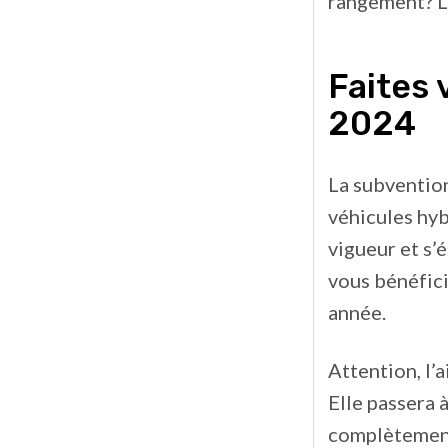
rangement? La
Faites 
2024
La subventio
véhicules hy
vigueur et s’é
vous bénéfici
année.
Attention, l’
Elle passera 
complètemen