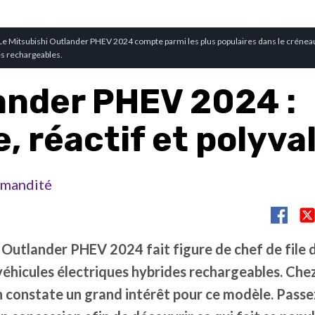
 Le Mitsubishi Outlander PHEV 2024 compte parmi les plus populaires dans le crénea
es rechargeables.
ander PHEV 2024 :
e, réactif et polyva
mandité
 Outlander PHEV 2024 fait figure de chef de file d
véhicules électriques hybrides rechargeables. Che
on constate un grand intérêt pour ce modèle. Passe