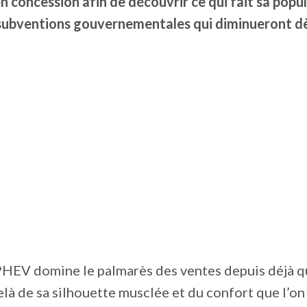
 concession afin de découvrir ce qui fait sa popul
 subventions gouvernementales qui diminueront dè
PHEV domine le palmarès des ventes depuis déjà 
là de sa silhouette musclée et du confort que l’on