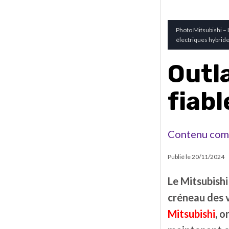
Photo Mitsubishi –
électriques hybrid
Outl
fiabl
Contenu com
Publié le
20/11/2024
Le Mitsubishi
créneau des 
Mitsubishi
, 