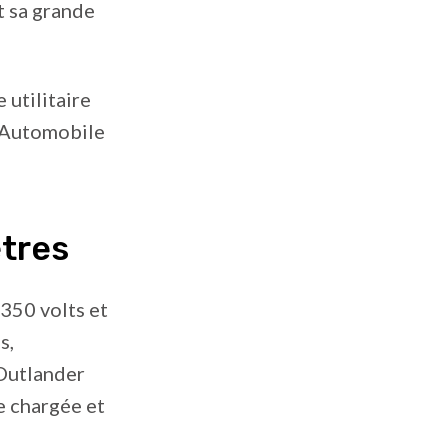
t sa grande
 utilitaire
s Automobile
ètres
350 volts et
s,
’Outlander
e chargée et