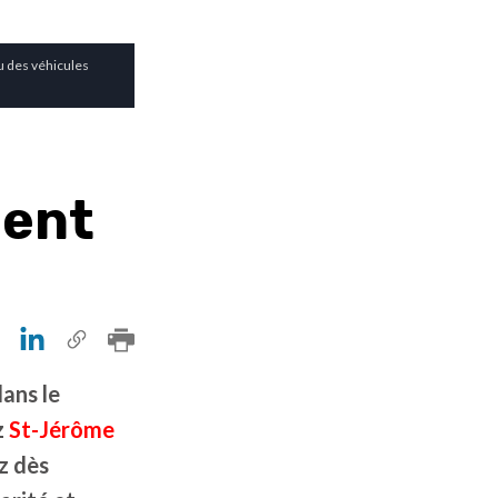
u des véhicules
lent
ans le
z
St-Jérôme
z dès