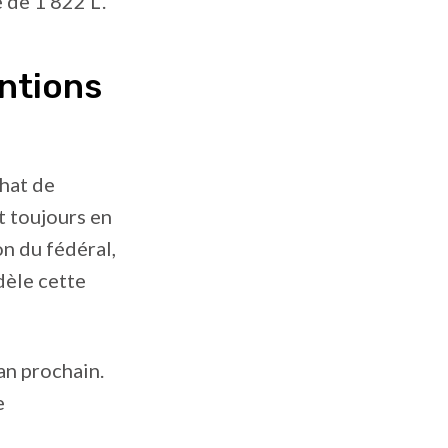
 de 1 822 L.
entions
hat de
t toujours en
on du fédéral,
dèle cette
an prochain.
e