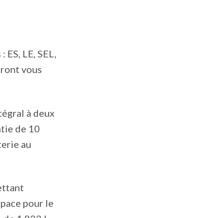
 ES, LE, SEL,
uront vous
tégral à deux
ntie de 10
erie au
ettant
space pour le