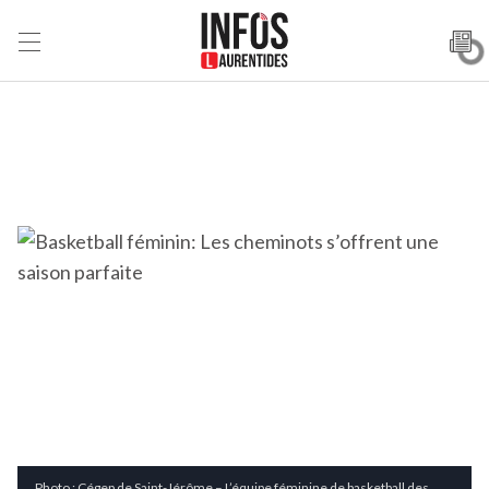
Photo : Cégep de Saint-Jérôme – L’équipe féminine de basketball des