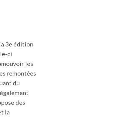
la 3e édition
le-ci
romouvoir les
 des remontées
uant du
t également
ropose des
t la