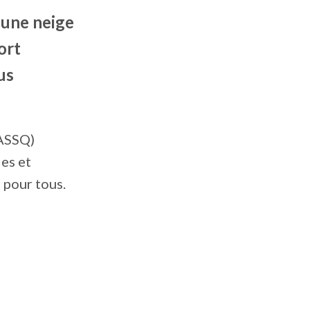
 une neige
ort
us
(ASSQ)
es et
 pour tous.