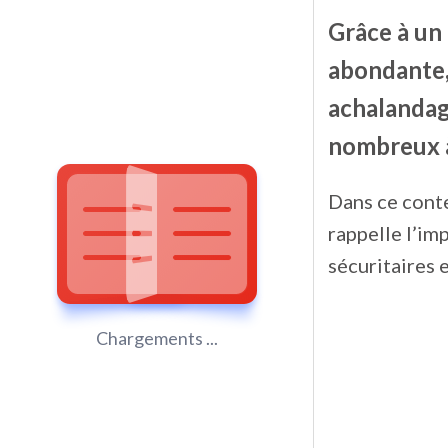
Grâce à un
abondante, 
achalandage
nombreux à 
Dans ce conte
rappelle l’i
sécuritaires 
Chargements ...