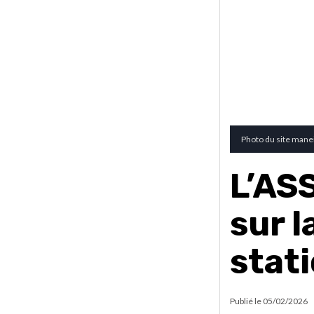
Photo du site mane
L’AS
sur l
stati
Publié le
05/02/2026