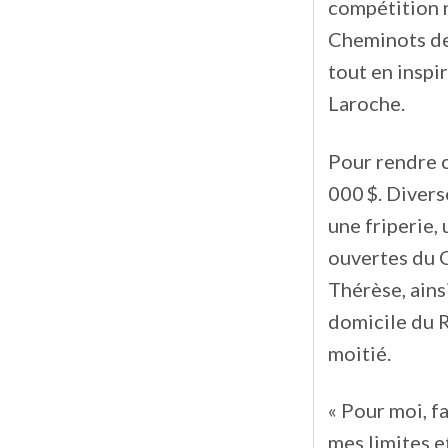
compétition n
Cheminots de 
tout en inspi
Laroche.
Pour rendre c
000 $. Divers
une friperie,
ouvertes du C
Thérèse, ains
domicile du R
moitié.
« Pour moi, f
mes limites e