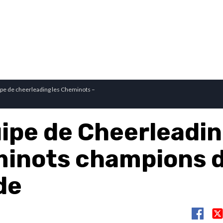
uipe de cheerleading les Cheminots –
uipe de Cheerleadin
inots champions 
de