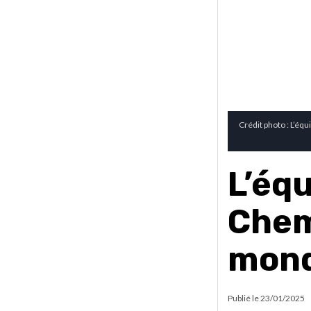
Crédit photo : L’éq
L’éq
Chem
mon
Publié le
23/01/2025