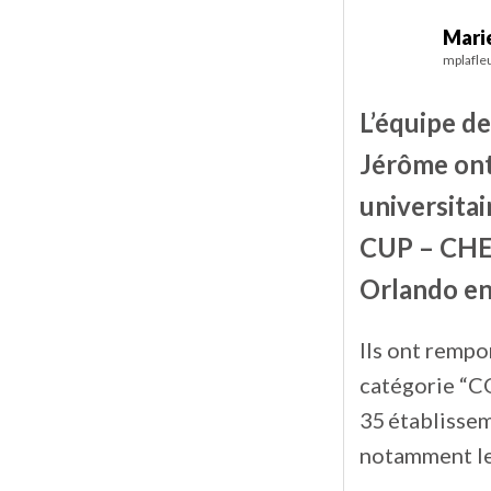
Marie
mplafle
L’équipe d
Jérôme ont
universita
CUP – CHE
Orlando en 
Ils ont rempo
catégorie “C
35 établisse
notamment les 