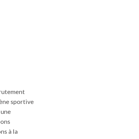
crutement
ène sportive
 une
ions
ns à la