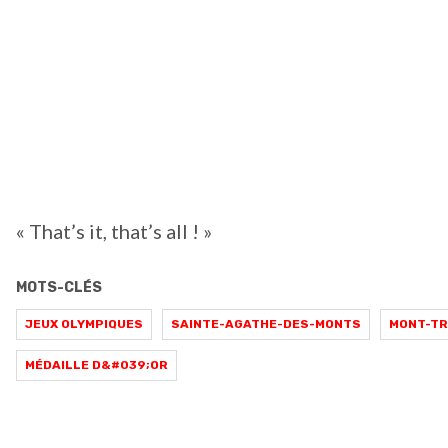
« That’s it, that’s all ! »
MOTS-CLÉS
JEUX OLYMPIQUES
SAINTE-AGATHE-DES-MONTS
MONT-T
MÉDAILLE D&#039;OR