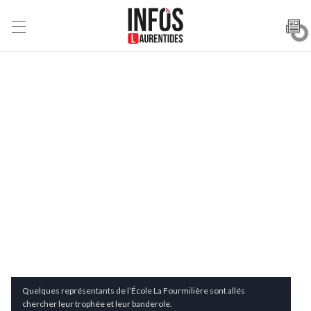
Quelques représentants de l’École La Fourmilière sont allés
chercher leur trophée et leur banderole.