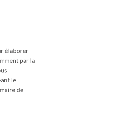
ur élaborer
tamment par la
ous
eant le
 maire de