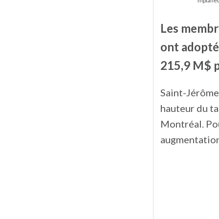
mplafle
Les membre
ont adopté
215,9 M$ p
Saint-Jérôme 
hauteur du ta
Montréal. Po
augmentation