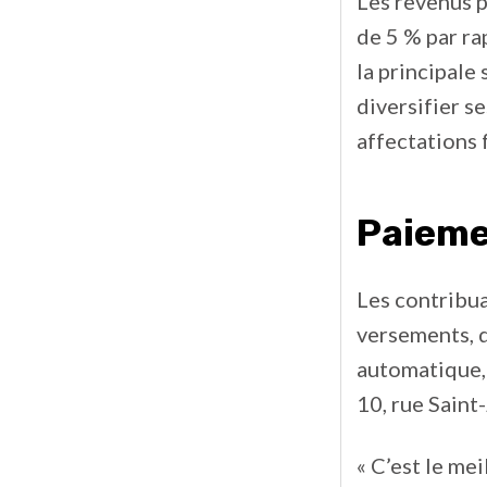
Les revenus 
de 5 % par ra
la principale
diversifier s
affectations 
Paieme
Les contribua
versements, d
automatique, 
10, rue Saint
« C’est le me