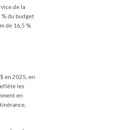
rvice de la
,7 % du budget
um de 16,5 %
M$ en 2025, en
eflète les
amment en
itinérance.