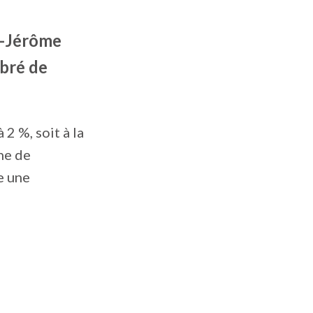
nt-Jérôme
ibré de
2 %, soit à la
ne de
e une