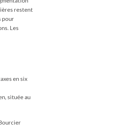
ugmentation
ières restent
s pour
ons. Les
axes en six
en, située au
 Bourcier