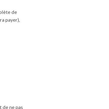
plète de
ra payer),
t de ne pas