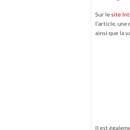
Sur le
site In
l’article, un
ainsi que la v
Il est égalem