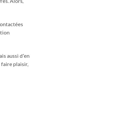
res. Alors,
contactées
ation
is aussi d’en
aire plaisir,