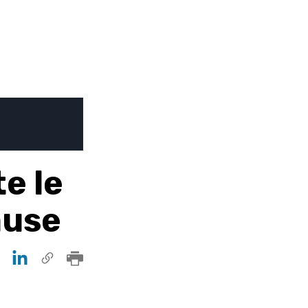
te le
ause