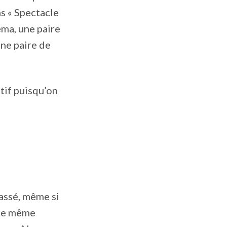
ns « Spectacle
éma, une paire
une paire de
itif puisqu’on
passé, même si
 de même