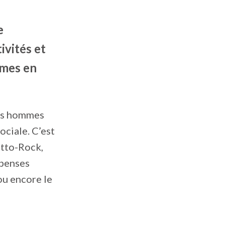
e
ivités et
mmes en
des hommes
ociale. C’est
etto-Rock,
épenses
ou encore le