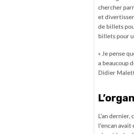
chercher parm
et divertisse
de billets po
billets pour 
« Je pense que
a beaucoup de
Didier Malet
L’organ
L’an dernier, 
l’encan avait