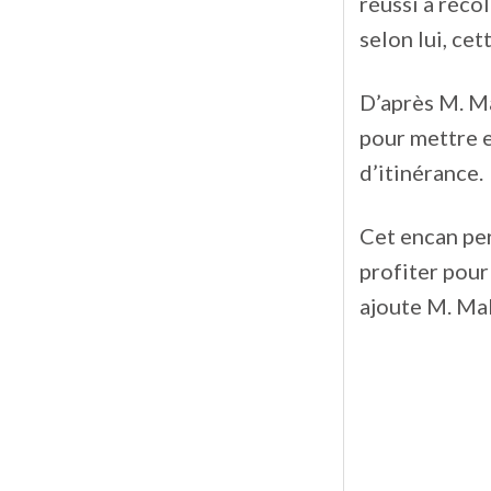
réussi à récol
selon lui, cet
D’après M. M
pour mettre e
d’itinérance.
Cet encan pe
profiter pour
ajoute M. Ma