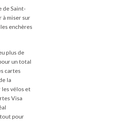
e de Saint-
r à miser sur
 les enchères
eu plus de
pour un total
s cartes
de la
 les vélos et
rtes Visa
éal
 tout pour