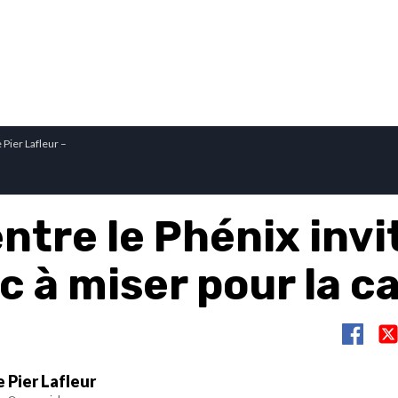
 Pier Lafleur –
ntre le Phénix invi
c à miser pour la c
 Pier Lafleur