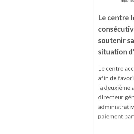
mplafle
Le centre 
consécutive
soutenir s
situation d
Le centre ac
afin de favor
la deuxième a
directeur gén
administrativ
paiement parti