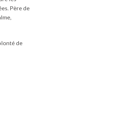
ées. Père de
alme,
volonté de