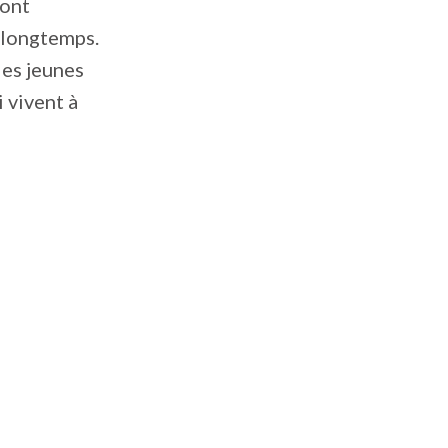
 ont
 longtemps.
les jeunes
i vivent à