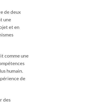
re de deux
nt une
ojet et en
anismes
crit comme une
 compétences
plus humain.
xpérience de
r des