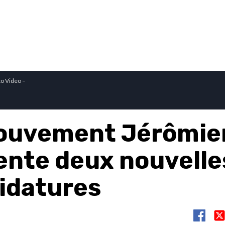
o Video –
ouvement Jérômie
ente deux nouvelle
idatures