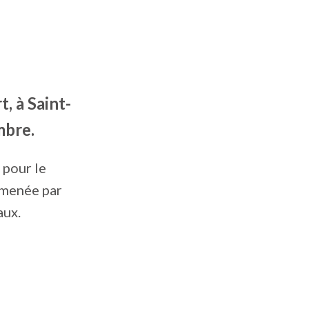
, à Saint-
mbre.
 pour le
e menée par
aux.