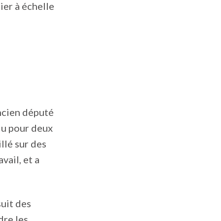
ier à échelle
ncien député
élu pour deux
llé sur des
vail, et a
uit des
dre les