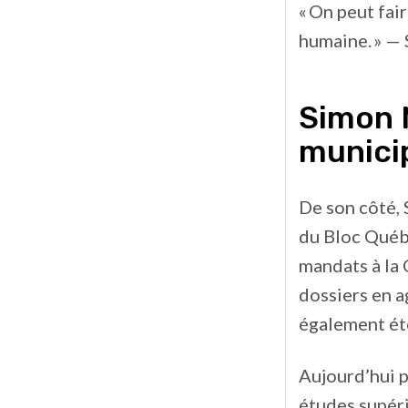
« On peut fai
humaine. » —
Simon M
munici
De son côté, 
du Bloc Québé
mandats à la 
dossiers en a
également été
Aujourd’hui 
études supéri