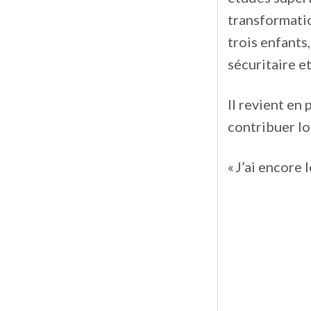
transformatio
trois enfants,
sécuritaire et
Il revient en
contribuer l
« J’ai encore 