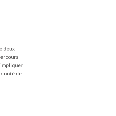
de deux
 parcours
’impliquer
volonté de