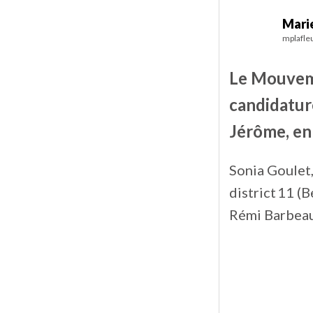
Marie
mplafle
Le Mouveme
candidature
Jérôme, en
Sonia Goulet,
district 11 (B
Rémi Barbeau