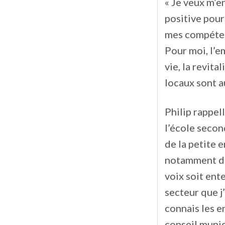
« Je veux m’e
positive pour
mes compétenc
Pour moi, l’e
vie, la revit
locaux sont a
Philip rappel
l’école seco
de la petite 
notamment de 
voix soit ent
secteur que j’
connais les e
conseil munic