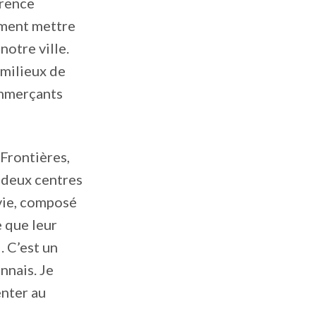
érence
iment mettre
otre ville.
 milieux de
commerçants
-Frontières,
 deux centres
 vie, composé
 que leur
. C’est un
onnais. Je
enter au