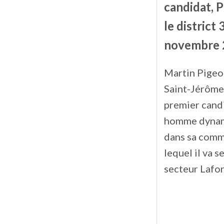
candidat, P
le district
novembre 
Martin Pigeon
Saint-Jérôme 
premier candi
homme dynami
dans sa commu
lequel il va s
secteur Lafon