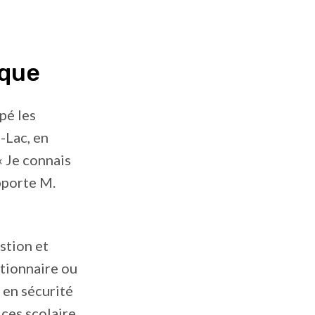
ique
pé les
-Lac, en
« Je connais
apporte M.
stion et
tionnaire ou
 en sécurité
ices scolaire