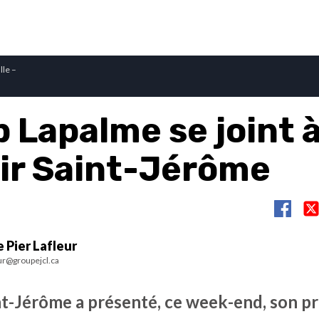
lle –
p Lapalme se joint 
ir Saint-Jérôme
 Pier Lafleur
ur@groupejcl.ca
nt-Jérôme a présenté, ce week-end, son p