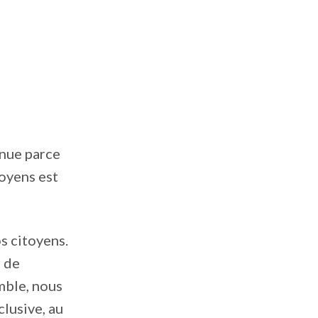
enue parce
toyens est
s citoyens.
r de
mble, nous
clusive, au