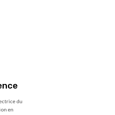
rence
ectrice du
ion en