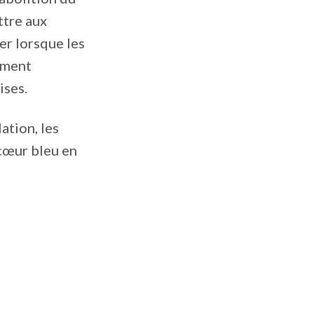
ttre aux
er lorsque les
ement
ises.
ation, les
 cœur bleu en