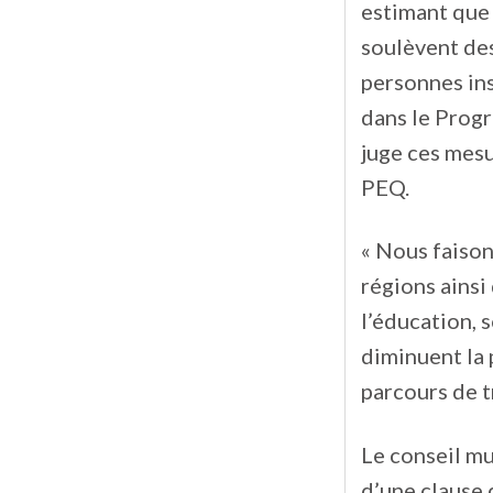
estimant que
soulèvent des
personnes ins
dans le Progr
juge ces mesu
PEQ.
« Nous faison
régions ainsi
l’éducation,
diminuent la 
parcours de tr
Le conseil m
d’une clause 