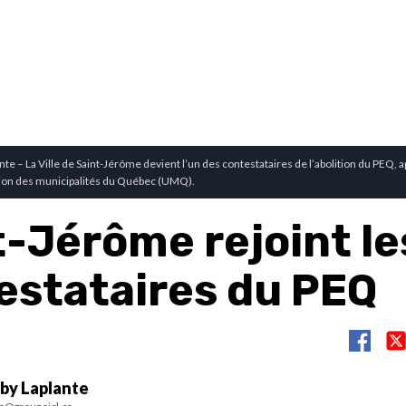
te – La Ville de Saint-Jérôme devient l’un des contestataires de l’abolition du PEQ, 
ion des municipalités du Québec (UMQ).
t-Jérôme rejoint le
estataires du PEQ
by Laplante