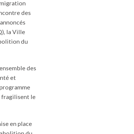
mmigration
encontre des
é annoncés
, la Ville
bolition du
l’ensemble des
nté et
u programme
fragilisent le
ise en place
’abolition du