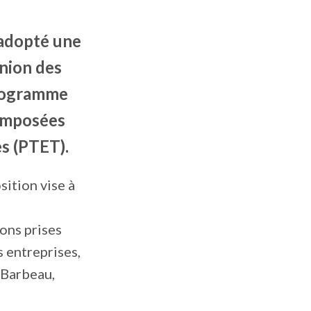
 adopté une
nion des
Programme
 imposées
s (PTET).
sition vise à
ons prises
 entreprises,
 Barbeau,