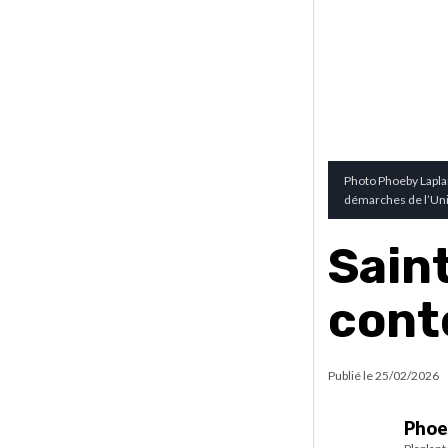
Photo Phoeby Laplan
démarches de l’Un
Sain
cont
Publié le
25/02/2026
Phoe