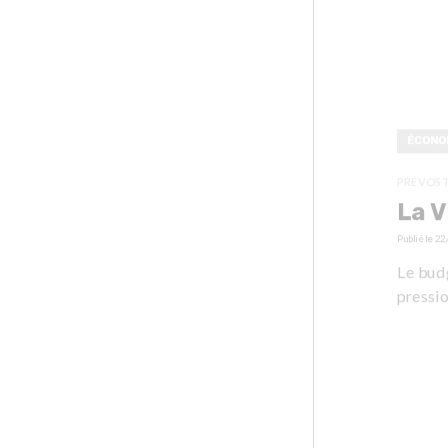
ÉCONO
PRÉVOS
La V
Publié le
22
Le bud
pressio