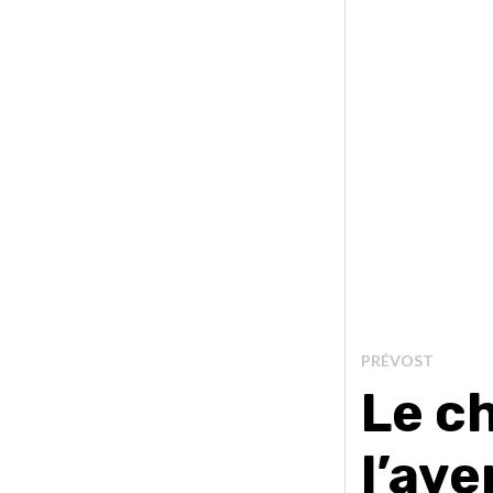
PRÉVOST
Le c
l’ave