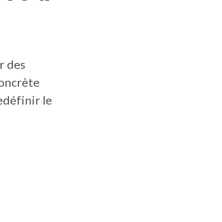
r des
concrète
edéfinir le