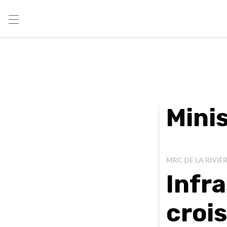
Mini
MRC DE LA RIVI
Infr
croi