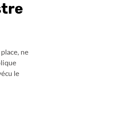
stre
 place, ne
plique
écu le