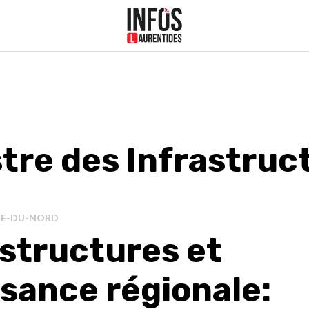
stre des Infrastruc
ÈRE-DU-NORD
astructures et
ssance régionale: