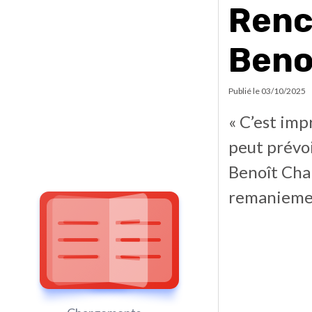
Renc
Beno
Publié le
03/10/2025
« C’est imp
peut prévoi
Benoît Cha
remaniemen