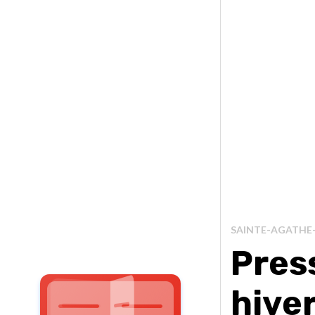
SAINTE-AGATHE
Pres
hive