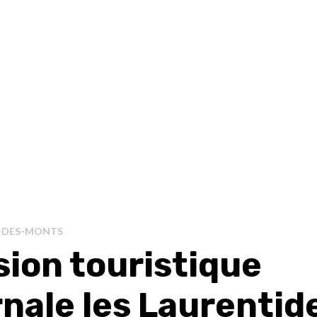
-DES-MONTS
sion touristique
rnale les Laurentid