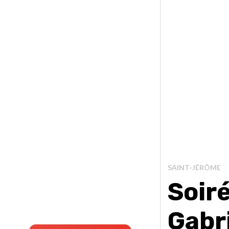
SAINT-JÉRÔME
Soir
Gabr