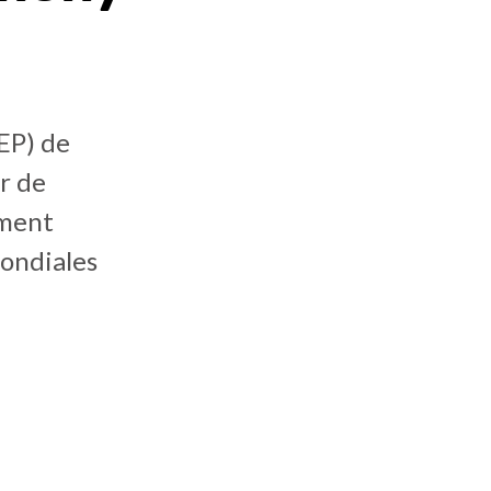
EP) de
r de
mment
ondiales