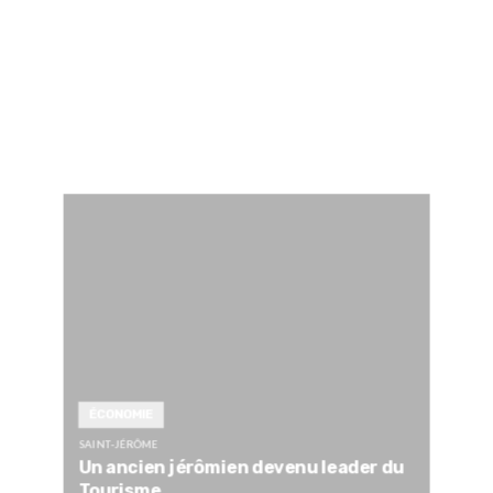
ÉCONOMIE
SAINT-JÉRÔME
Un ancien jérômien devenu leader du
Tourisme