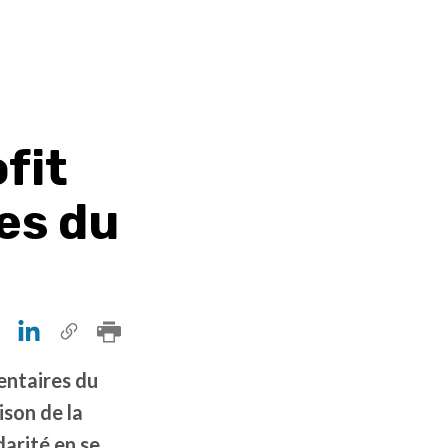
fit
es du
entaires du
ison de la
darité en se