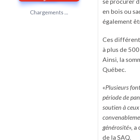
se procurer d
en bois ou sa
Chargements ...
également êtr
Ces différent
à plus de 500
Ainsi, la som
Québec.
«
Plusieurs fon
période de pan
soutien à ceux 
convenablement.
générosité
», a
de la SAQ.