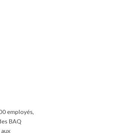
000 employés,
 des BAQ
 aux