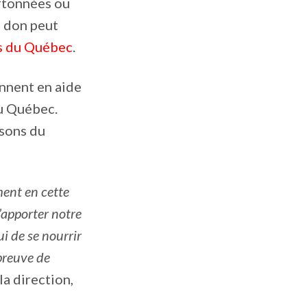
artonnées ou
n don peut
s du Québec
.
nnent en aide
du Québec.
ssons du
ment en cette
’apporter notre
i de se nourrir
 preuve de
la direction,