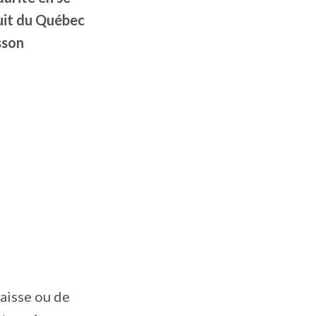
duit du Québec
sson
caisse ou de