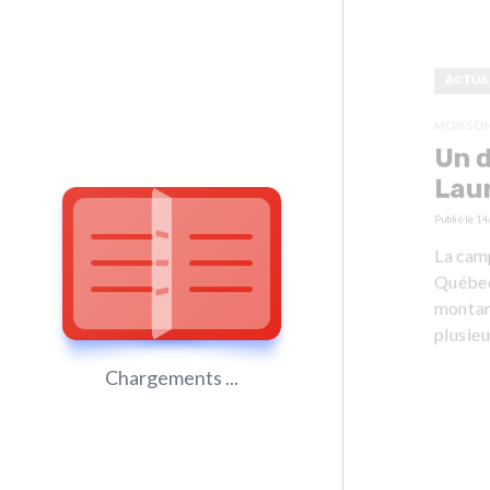
ACTUA
MOISSON
Un d
Lau
Publié le
14
La cam
Québec 
montant
plusieu
Chargements ...