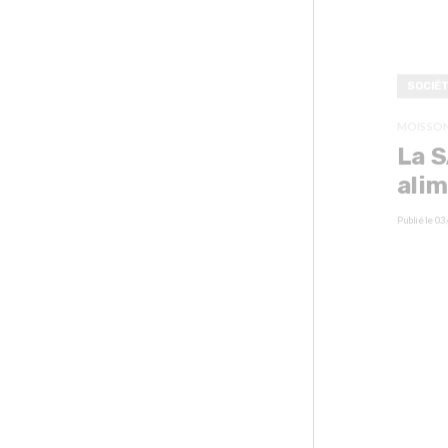
SOCIÉ
MOISSON
La S
alim
Publié le
03