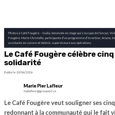
Photo Le Café Fougère – Guilia, bénévole en stage qui s’occupe de l’encan, Vick
Fougère, Marie Christelle, participante d’un programme d’insertion, Ariane, bé
assistante en cuisine et Valérie, superviseure aux opérations.
Le Café Fougère célèbre cinq
solidarité
Publié le
10/06/2026
Marie Pier Lafleur
mplafleur@groupejcl.ca
Le Café Fougère veut souligner ses cinq
redonnant à la communauté qui le fait v