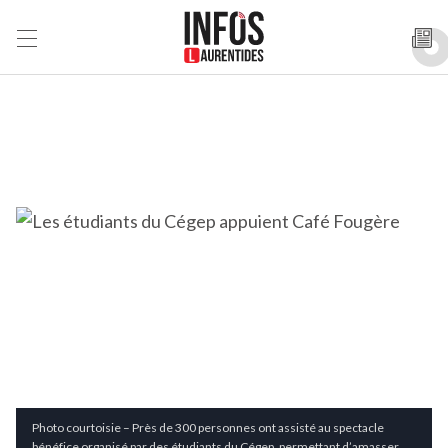
Photo courtoisie – Près de 300 personnes ont assisté au spectacle
bénéfice organisé par des étudiants du Cégep, permettant d’amasser