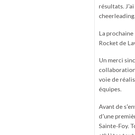
résultats. J’
cheerleading
La prochaine 
Rocket de Lava
Un merci sinc
collaboration
voie de réali
équipes.
Avant de s’en
d’une premiè
Sainte-Foy. T