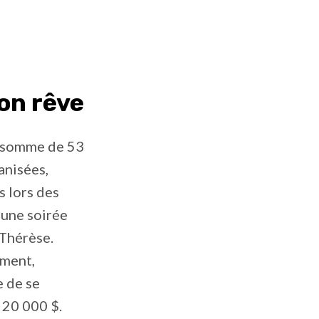
son rêve
la somme de 53
anisées,
s lors des
 une soirée
-Thérèse.
ement,
e de se
 20 000 $.