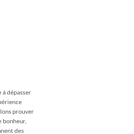
e à dépasser
xpérience
llons prouver
e bonheur,
nnent des