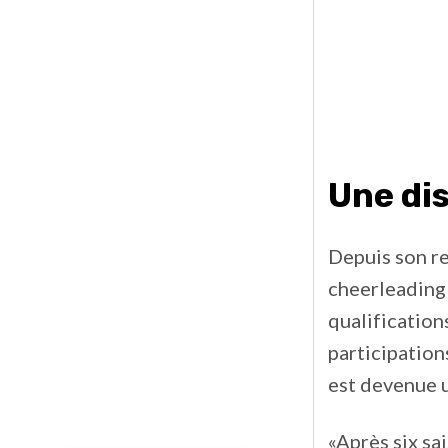
Une dis
Depuis son re
cheerleading
qualification
participation
est devenue u
«Après six sa