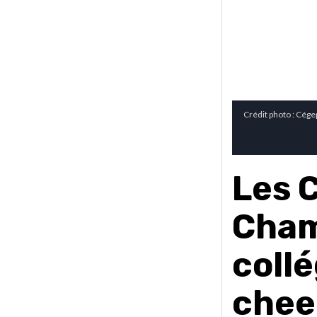
Crédit photo : Cége
Les 
Cham
collé
chee