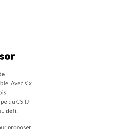
ssor
de
le. Avec six
ois
uipe du CSTJ
u défi.
pour proposer