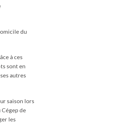
e
domicile du
âce à ces
ts sont en
uses autres
ur saison lors
u Cégep de
er les