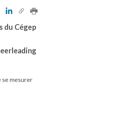
ts du Cégep
heerleading
e se mesurer