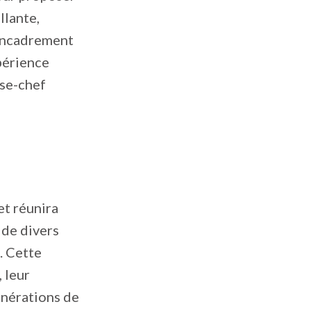
llante,
’encadrement
périence
use-chef
et réunira
 de divers
e. Cette
 leur
générations de