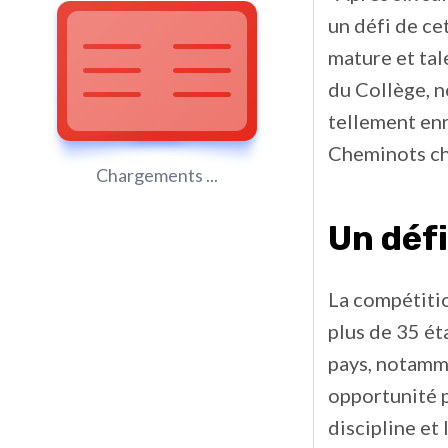
un défi de cet
mature et tal
du Collège, n
tellement en
Cheminots ch
Chargements ...
Un défi
La compétitio
plus de 35 é
pays, notammen
opportunité 
discipline et