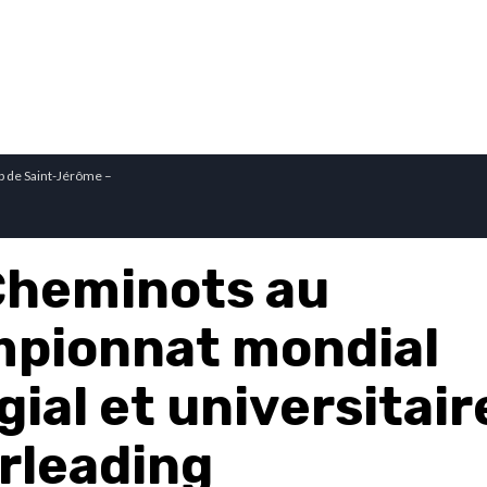
p de Saint-Jérôme –
Cheminots au
pionnat mondial
gial et universitair
rleading