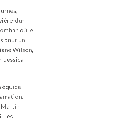
 urnes,
vière-du-
olomban où le
s pour un
iane Wilson,
, Jessica
n équipe
lamation.
, Martin
illes