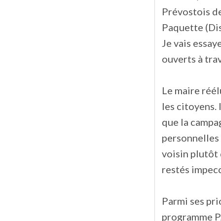
Prévostois de
Paquette (Dis
Je vais essay
ouverts à trav
Le maire réél
les citoyens. 
que la campag
personnelles 
voisin plutôt
restés impecc
Parmi ses prio
programme PAC