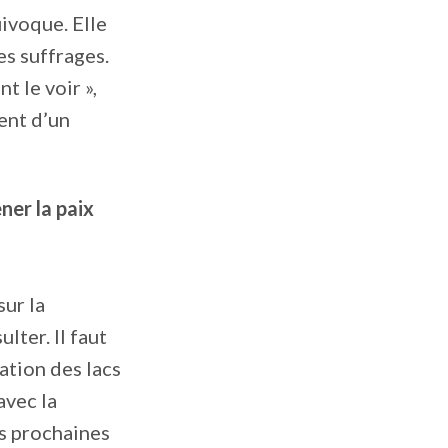
uivoque. Elle
es suffrages.
t le voir »,
ent d’un
ner la paix
ur la
lter. Il faut
tation des lacs
avec la
es prochaines