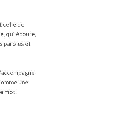
t celle de
e, qui écoute,
s paroles et
 s’accompagne
e comme une
le mot