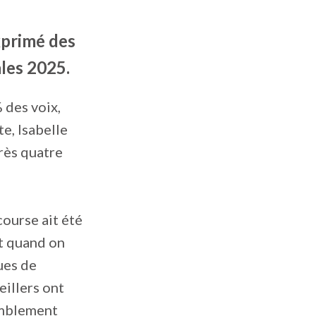
xprimé des
ales 2025.
 des voix,
e, Isabelle
rès quatre
course ait été
ut quand on
gues de
eillers ont
emblement