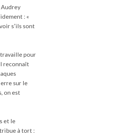
t Audrey
pidement : «
oir s’ils sont
 travaille pour
Il reconnaît
taques
erre sur le
, on est
s et le
ribue à tort :