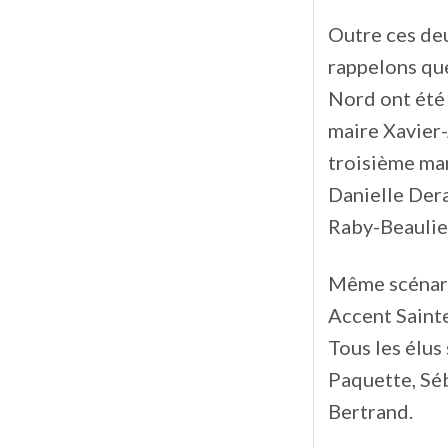
Outre ces deu
rappelons que
Nord ont été 
maire Xavier-
troisième man
Danielle Dera
Raby-Beaulieu
Même scénari
Accent Saint
Tous les élus
Paquette, Sé
Bertrand.