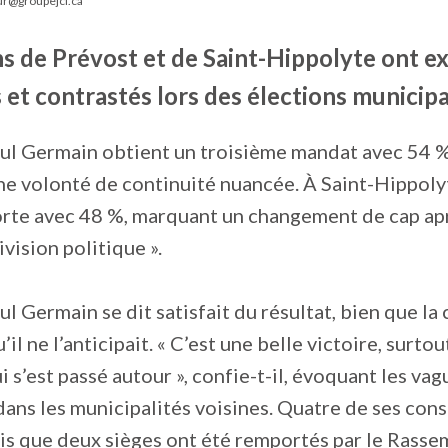
ur@groupejcl.ca
ns de Prévost et de Saint-Hippolyte ont e
s et contrastés lors des élections municip
ul Germain obtient un troisième mandat avec 54 %
e volonté de continuité nuancée. À Saint-Hippolyt
orte avec 48 %, marquant un changement de cap ap
vision politique ».
l Germain se dit satisfait du résultat, bien que la 
’il ne l’anticipait. « C’est une belle victoire, surto
i s’est passé autour », confie-t-il, évoquant les va
ns les municipalités voisines. Quatre de ses cons
dis que deux sièges ont été remportés par le Rass