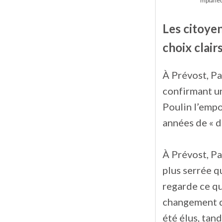
mplafle
Les citoye
choix clair
À Prévost, Pa
confirmant un
Poulin l’emp
années de « di
À Prévost, Pau
plus serrée qu
regarde ce qu
changement da
été élus, tan