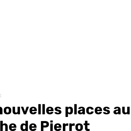
E
nouvelles places a
he de Pierrot