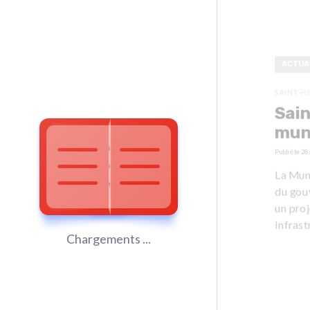
ACTUA
SAINT-H
Sain
mun
Publié le
28
La Muni
du gou
un proj
infrast
Chargements ...