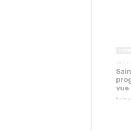
CULTU
SAINT-H
Sain
prog
vue
Publié le
13