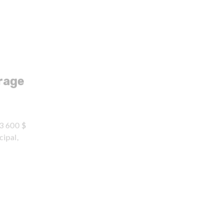
rage
23 600 $
ipal,