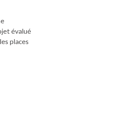
ne
ojet évalué
les places