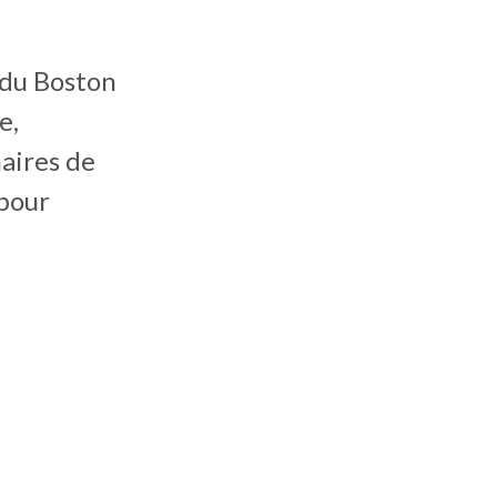
 du Boston
e,
naires de
 pour