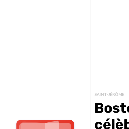
SAINT-JÉRÔME
Bost
célè