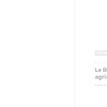
ACTUA
BLOC QU
Le B
agri
Publié le
29