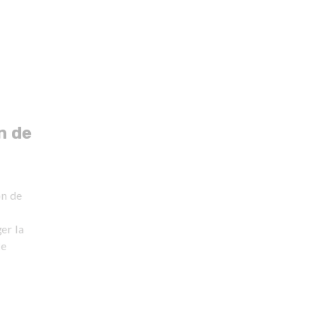
n de
on de
er la
de