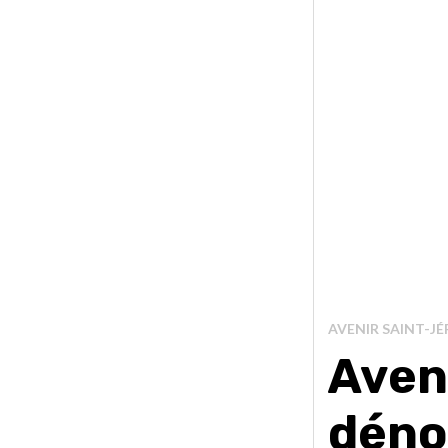
AVENIR SAINT-J
Aven
déno