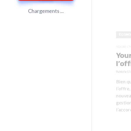
Chargements ...
ÉCONO
YOURI C
Your
l’of
Publié le
17
Bien qu
l’offre
nouvea
gestion
l’acco