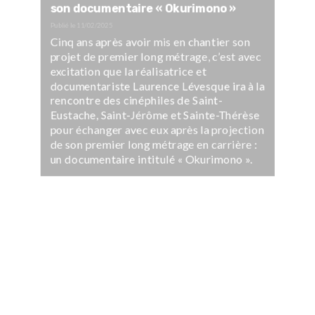
son documentaire « Okurimono »
Publié le
11/02/2025
Cinq ans après avoir mis en chantier son
projet de premier long métrage, c’est avec
excitation que la réalisatrice et
documentariste Laurence Lévesque ira à la
rencontre des cinéphiles de Saint-
Eustache, Saint-Jérôme et Sainte-Thérèse
pour échanger avec eux après la projection
de son premier long métrage en carrière :
un documentaire intitulé « Okurimono ».