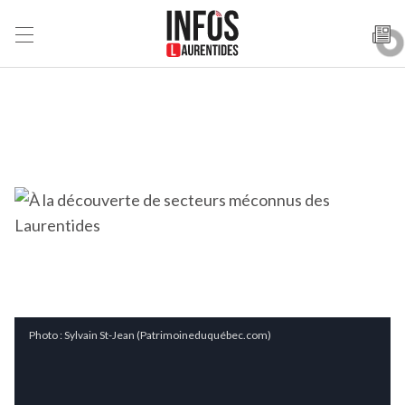
Photo : Sylvain St-Jean (Patrimoineduquébec.com)