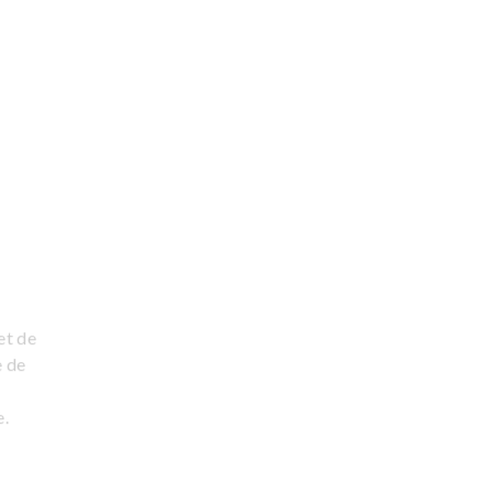
et de
e de
e.