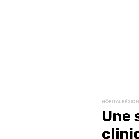
HÔPITAL RÉGION
Une s
clini