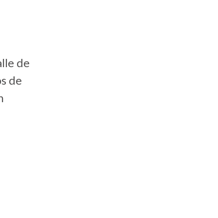
lle de
os de
n