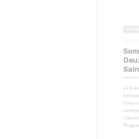
ACTUA
SAINT-J
Somm
Deux
Sai
Publié le
05
Le 8 a
entrep
l’inno
commer
s’anno
Progra