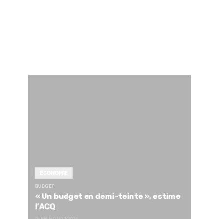
ÉCONOMIE
BUDGET
« Un budget en demi-teinte », estime
l’ACQ
Publié le
01/04/2026