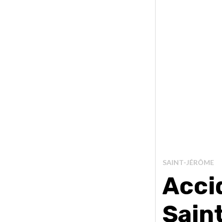
SAINT-JÉRÔME
Accid
Sain