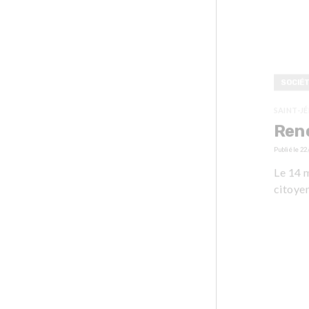
SOCIÉ
SAINT-J
Renc
Publié le
22
Le 14 m
citoyen