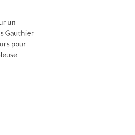
ur un
es Gauthier
ours pour
ôleuse