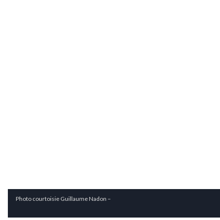
Photo courtoisie Guillaume Nadon –