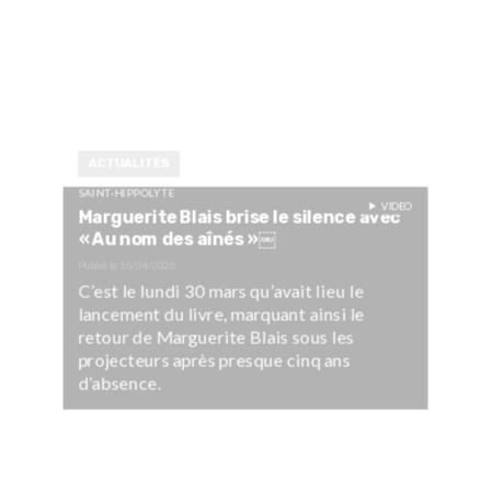
ACTUALITÉS
SAINT-HIPPOLYTE
VIDEO
Marguerite Blais brise le silence avec
« Au nom des aînés »￼
Publié le
16/04/2026
C’est le lundi 30 mars qu’avait lieu le
lancement du livre, marquant ainsi le
retour de Marguerite Blais sous les
projecteurs après presque cinq ans
d’absence.