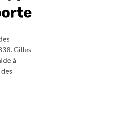
porte
des
38. Gilles
aide à
 des