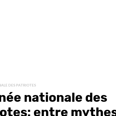
ALE DES PATRIOTES
née nationale des
iotes: entre mythes