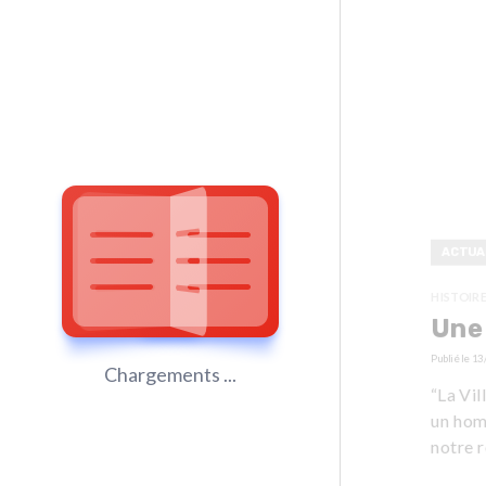
ACTUA
HISTOIR
Une 
Publié le
13
Chargements ...
“La Vil
un hom
notre r