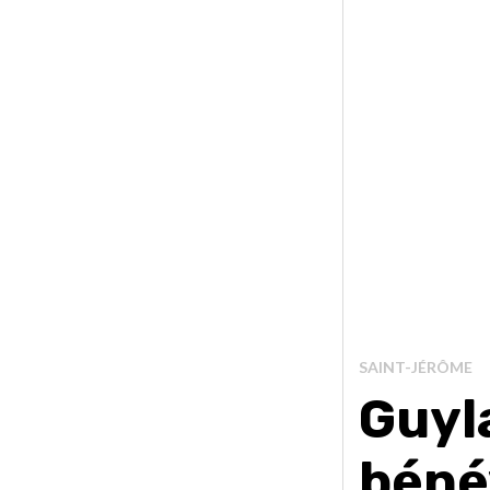
SAINT-JÉRÔME
Guyl
béné