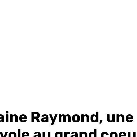
aine Raymond, une
vole au grand coeu