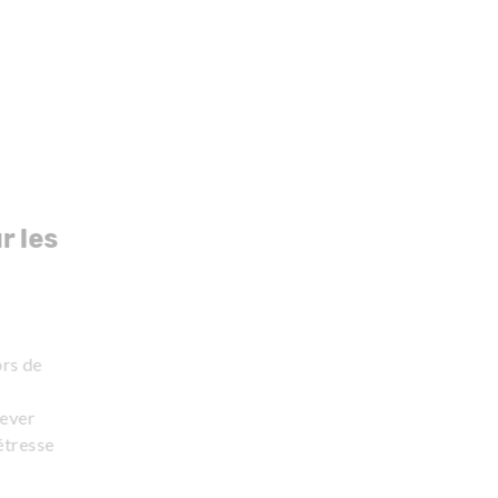
r les
ors de
lever
étresse