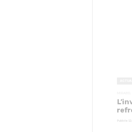
ACTUA
MIRABEL
L’in
refr
Publié le
12