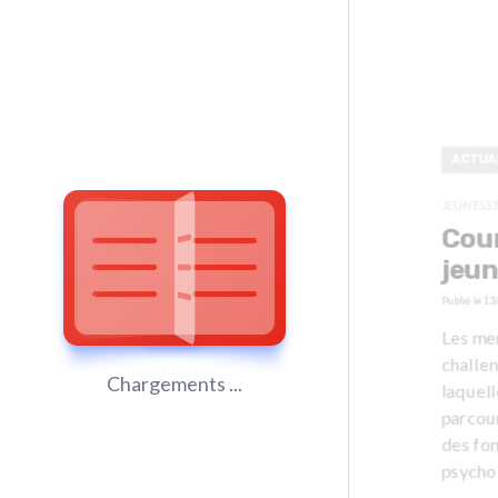
ACTUA
JEUNESS
Cour
jeun
Publié le
13
Les me
challen
Chargements ...
laquell
parcour
des fon
psychol