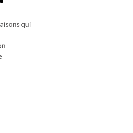
raisons qui
on
e